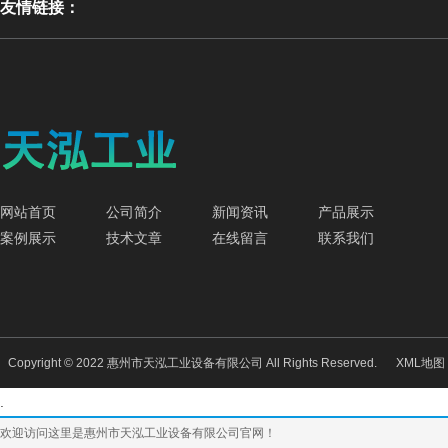
友情链接：
网站首页
公司简介
新闻资讯
产品展示
案例展示
技术文章
在线留言
联系我们
Copyright © 2022 惠州市天泓工业设备有限公司 All Rights Reserved.
XML地图
.
欢迎访问这里是惠州市天泓工业设备有限公司官网！