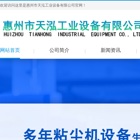
欢迎访问这里是惠州市天泓工业设备有限公司官网！
网站首页
公司简介
新闻资讯