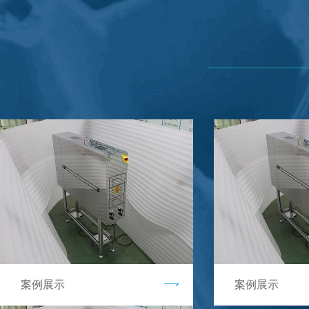
案例展示
案例展示