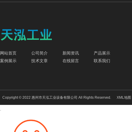
网站首页
公司简介
新闻资讯
产品展示
案例展示
技术文章
在线留言
联系我们
Copyright © 2022 惠州市天泓工业设备有限公司 All Rights Reserved.
XML地图
.