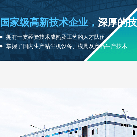
国家级高新技术企业，
深厚的技
拥有一支经验技术成熟及工艺的人才队伍
掌握了国内生产粘尘机设备、模具及产品生产技术