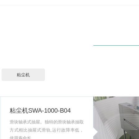
粘尘机
粘尘机SWA-1000-B04
滑块轴承式抽屉。独特的滑块轴承抽取
方式相比抽屉式滑轨,运行故障率低，
使用寿命长。