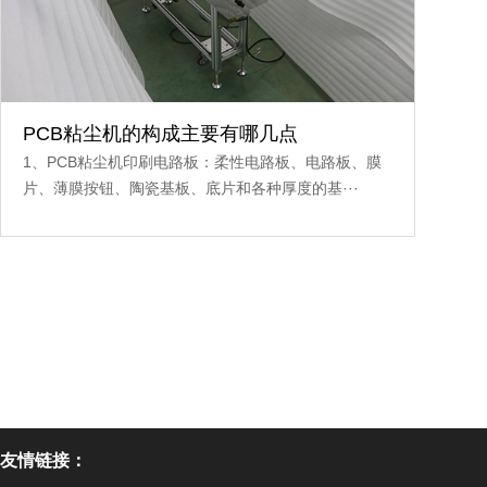
PCB粘尘机的构成主要有哪几点
1、PCB粘尘机印刷电路板：柔性电路板、电路板、膜
片、薄膜按钮、陶瓷基板、底片和各种厚度的基···
友情链接：