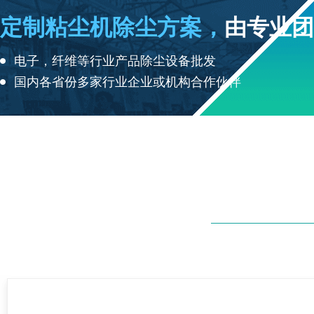
定制粘尘机除尘方案，
由专业团
电子，纤维等行业产品除尘设备批发
国内各省份多家行业企业或机构合作伙伴