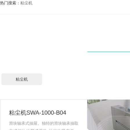
热门搜索：
粘尘机
粘尘机
粘尘机SWA-1000-B04
滑块轴承式抽屉。独特的滑块轴承抽取